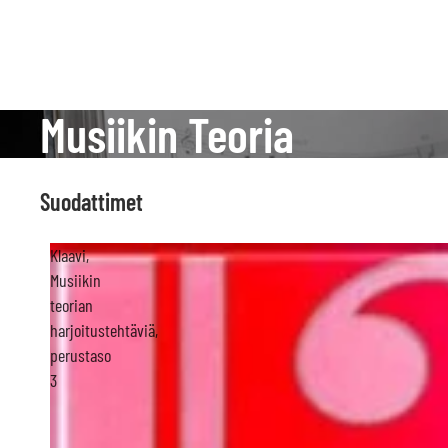
Musiikin Teoria
Suodattimet
Klaavi,
Musiikin
teorian
harjoitustehtäviä,
perustaso
3