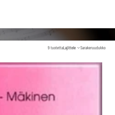
9 tuotetta
Lajittele
Sarakeruudukko