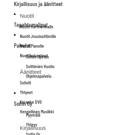
Kirjallisuus ja äänitteet
Nuotit
Tapahtumaliput
Nuotit Harmonikalle
Nuotit Jousisoittimille
Palvelut
Nuotit Pianolle
Nuottikokoelmat
Soiton Opetus
Soittimien Huolto
Äänitteet
Ohjelmapalvelu
Solistit
Yhtyeet
Karaoke DVD
Soitin Oy
Hengellinen Musiikki
Myymälä
Yhteys
Kirjallisuus
Soitin Oy