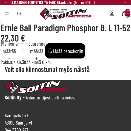
ILMAINEN TOIMITUS
Yli 149€ tilauksille. (Norm 9,90€)
Tuotteit
ostoskori
yhteensä:
Ernie Ball Paradigm Phosphor B. L 11-52
22,30 €
Pienennä
Suurenna
määrää
määrää
Lisää ostoskoriin
Pakkaus sisältää kieliä 6 kpl.
Voit olla kiinnostunut myös näistä
Soitin Oy -
Asiantuntijasi soitinasioissa
Kauppakatu 6
43100 Saarijärvi
044 5700 227