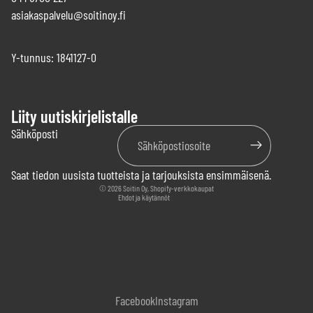
asiakaspalvelu@soitinoy.fi
Y-tunnus: 1841127-0
Liity uutiskirjelistalle
Tietosuojakäytäntö
Sähköposti
Käyttöehdot
Yhteystiedot
Saat tiedon uusista tuotteista ja tarjouksista ensimmäisenä.
Palautuskäytäntö
© 2026
Soitin Oy
, Shopify-verkkokaupat
Ehdot ja käytännöt
Facebook
Instagram