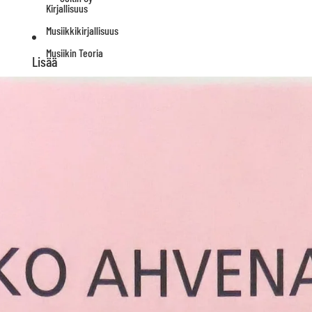
Kirjallisuus
Musiikkikirjallisuus
Musiikin Teoria
Lisää