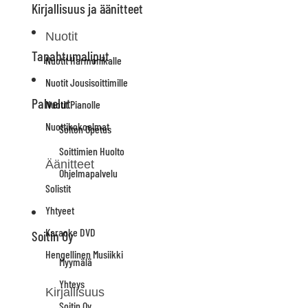
Kirjallisuus ja äänitteet
Nuotit
Tapahtumaliput
Nuotit Harmonikalle
Nuotit Jousisoittimille
Palvelut
Nuotit Pianolle
Nuottikokoelmat
Soiton Opetus
Soittimien Huolto
Äänitteet
Ohjelmapalvelu
Solistit
Yhtyeet
Karaoke DVD
Soitin Oy
Hengellinen Musiikki
Myymälä
Yhteys
Kirjallisuus
Soitin Oy