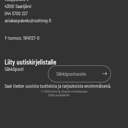
43100 Saarijärvi
044 5700 227
asiakaspalvelu@soitinoy.fi
Y-tunnus: 1841127-0
Liity uutiskirjelistalle
Tietosuojakäytäntö
Sähköposti
Käyttöehdot
Yhteystiedot
Saat tiedon uusista tuotteista ja tarjouksista ensimmäisenä.
Palautuskäytäntö
© 2026
Soitin Oy
, Shopify-verkkokaupat
Ehdot ja käytännöt