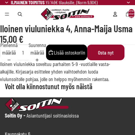
ILMAINEN TOIMITUS
Yli 149€ tilauksille. (Norm 9,90€)
Tuotteit
ostoskori
yhteensä:
Iloinen viuluniekka 4, Anna-Maija Usma
15,00 €
Pienennä
Suurenna
määrää
määrää
Lisää ostoskoriin
Osta nyt
Iloinen viuluniekka soveltuu parhaiten 5-9 -vuotiaille vasta-
alkajille. Kirjasarja esittelee yhden vaihtoehdon luoda
viulunsoitolle pohjaa, jolle on helppo myöhemmin rakentaa.
Voit olla kiinnostunut myös näistä
Soitin Oy -
Asiantuntijasi soitinasioissa
Kauppakatu 6