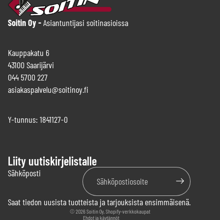
Soitin Oy -
Asiantuntijasi soitinasioissa
Kauppakatu 6
43100 Saarijärvi
044 5700 227
asiakaspalvelu@soitinoy.fi
Y-tunnus: 1841127-0
Liity uutiskirjelistalle
Tietosuojakäytäntö
Sähköposti
Käyttöehdot
Yhteystiedot
Saat tiedon uusista tuotteista ja tarjouksista ensimmäisenä.
Palautuskäytäntö
© 2026
Soitin Oy
, Shopify-verkkokaupat
Ehdot ja käytännöt