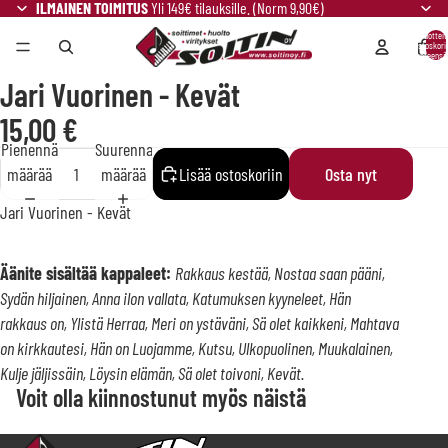
ILMAINEN TOIMITUS
Yli 149€ tilauksille. (Norm 9,90€)
Tuotteit
ostoskori
yhteensä:
Jari Vuorinen - Kevät
15,00 €
Pienennä
Suurenna
määrää
määrää
Lisää ostoskoriin
Osta nyt
Jari Vuorinen - Kevät
Äänite sisältää kappaleet:
Rakkaus kestää, Nostaa saan pääni,
Sydän hiljainen, Anna ilon vallata, Katumuksen kyyneleet, Hän
rakkaus on, Ylistä Herraa, Meri on ystäväni, Sä olet kaikkeni, Mahtava
on kirkkautesi, Hän on Luojamme, Kutsu, Ulkopuolinen, Muukalainen,
Kulje jäljissäin, Löysin elämän, Sä olet toivoni, Kevät.
Voit olla kiinnostunut myös näistä