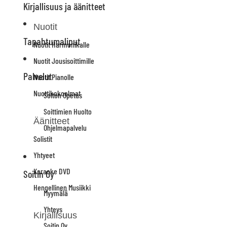
Kirjallisuus ja äänitteet
Nuotit
Tapahtumaliput
Nuotit Harmonikalle
Nuotit Jousisoittimille
Palvelut
Nuotit Pianolle
Nuottikokoelmat
Soiton Opetus
Soittimien Huolto
Äänitteet
Ohjelmapalvelu
Solistit
Yhtyeet
Karaoke DVD
Soitin Oy
Hengellinen Musiikki
Myymälä
Yhteys
Kirjallisuus
Soitin Oy