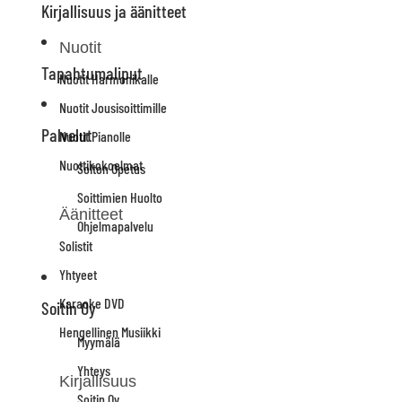
Kirjallisuus ja äänitteet
Nuotit
Tapahtumaliput
Nuotit Harmonikalle
Nuotit Jousisoittimille
Palvelut
Nuotit Pianolle
Nuottikokoelmat
Soiton Opetus
Soittimien Huolto
Äänitteet
Ohjelmapalvelu
Solistit
Yhtyeet
Karaoke DVD
Soitin Oy
Hengellinen Musiikki
Myymälä
Yhteys
Kirjallisuus
Soitin Oy