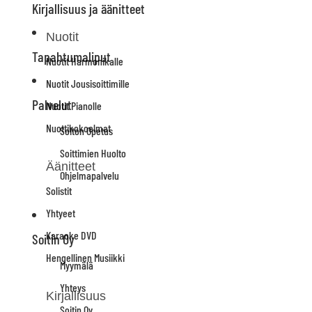
Kirjallisuus ja äänitteet
Nuotit
Tapahtumaliput
Nuotit Harmonikalle
Nuotit Jousisoittimille
Palvelut
Nuotit Pianolle
Nuottikokoelmat
Soiton Opetus
Soittimien Huolto
Äänitteet
Ohjelmapalvelu
Solistit
Yhtyeet
Karaoke DVD
Soitin Oy
Hengellinen Musiikki
Myymälä
Yhteys
Kirjallisuus
Soitin Oy