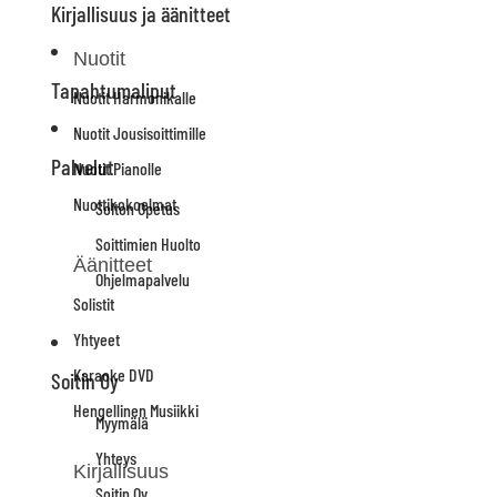
Kirjallisuus ja äänitteet
Nuotit
Tapahtumaliput
Nuotit Harmonikalle
Nuotit Jousisoittimille
Palvelut
Nuotit Pianolle
Nuottikokoelmat
Soiton Opetus
Soittimien Huolto
Äänitteet
Ohjelmapalvelu
Solistit
Yhtyeet
Karaoke DVD
Soitin Oy
Hengellinen Musiikki
Myymälä
Yhteys
Kirjallisuus
Soitin Oy