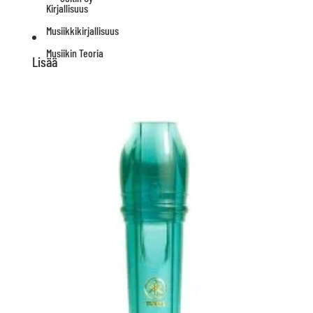
Kirjallisuus
Musiikkikirjallisuus
Musiikin Teoria
Lisää