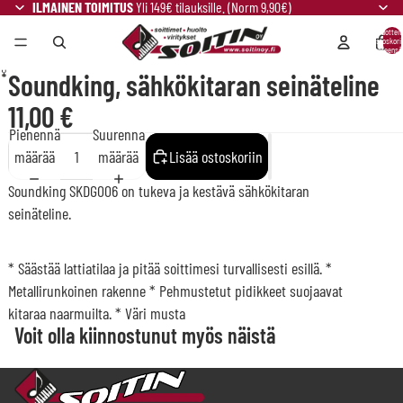
ILMAINEN TOIMITUS
Yli 149€ tilauksille. (Norm 9,90€)
Tuotteit
ostoskori
yhteensä:
Soundking, sähkökitaran seinäteline
11,00 €
Pienennä
Suurenna
määrää
määrää
Lisää ostoskoriin
Soundking SKDG006 on tukeva ja kestävä sähkökitaran
seinäteline.
* Säästää lattiatilaa ja pitää soittimesi turvallisesti esillä. *
Metallirunkoinen rakenne * Pehmustetut pidikkeet suojaavat
kitaraa naarmuilta. * Väri musta
Voit olla kiinnostunut myös näistä