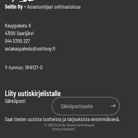
Soitin Oy -
Asiantuntijasi soitinasioissa
Kauppakatu 6
43100 Saarijärvi
044 5700 227
asiakaspalvelu@soitinoy.fi
Y-tunnus: 1841127-0
Liity uutiskirjelistalle
Tietosuojakäytäntö
Sähköposti
Käyttöehdot
Yhteystiedot
Saat tiedon uusista tuotteista ja tarjouksista ensimmäisenä.
Palautuskäytäntö
© 2026
Soitin Oy
, Shopify-verkkokaupat
Ehdot ja käytännöt